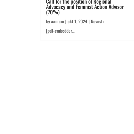
Call for the position of Regional
Advocacy and Feminist Action Advisor
(70%)
by
aanicic
|
okt 1, 2024
|
Novosti
[pdf-embedder...