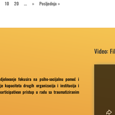
10
20
...
»
Posljednja »
Video: F
 djelovanje fokusira na psiho-socijalnu pomoć i
je kapaciteta drugih organizacija i institucija i
participativan pristup u radu sa traumatiziranim