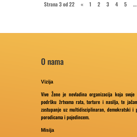
Strana 3 od 22
«
1
2
3
4
5
...
O nama
Vizija
Vive Žene je nevladina organizacija koja svoje
podršku žrtvama rata, torture i nasilja, te jačan
zastupanje uz multidisciplinaran, demokratski i 
porodicama i pojedincem.
Misija