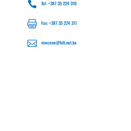

Tel: +387 35 224 310

Fax: +387 35 224 311

vivezene@bih.net.ba