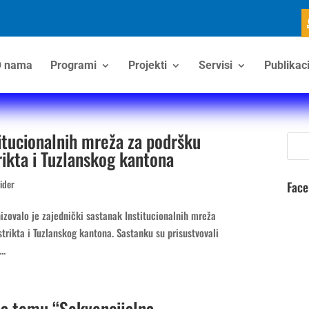
 nama
Programi
Projekti
Servisi
Publikaci
itucionalnih mreža za podršku
ikta i Tuzlanskog kantona
lider
Fac
izovalo je zajednički sastanak Institucionalnih mreža
rikta i Tuzlanskog kantona. Sastanku su prisustvovali
..
na temu “Sekvencijalna