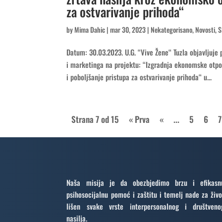
za ostvarivanje prihoda“
by
Mima Dahic
|
mar 30, 2023
|
Nekategorisano
,
Novosti
,
S
Datum: 30.03.2023. U.G. “Vive Žene“ Tuzla objavljuje
i marketinga na projektu: “Izgradnja ekonomske otpo
i poboljšanje pristupa za ostvarivanje prihoda“ u...
Strana 7 od 15
« Prva
«
...
5
6
7
Naša misija je da obezbjedimo brzu i efikasn
psihosocijalnu pomoć i zaštitu i temelj nade za živo
lišen svake vrste interpersonalnog i društveno
nasilja.