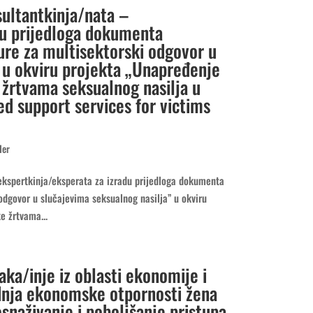
sultantkinja/nata –
du prijedloga dokumenta
re za multisektorski odgovor u
” u okviru projekta „Unapređenje
 žrtvama seksualnog nasilja u
d support services for victims
der
ekspertkinja/eksperata za izradu prijedloga dokumenta
odgovor u slučajevima seksualnog nasilja” u okviru
e žrtvama...
aka/inje iz oblasti ekonomije i
dnja ekonomske otpornosti žena
snaživanje i poboljšanje pristupa