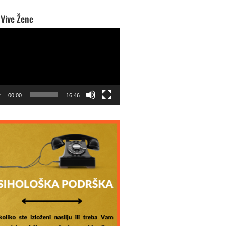
 Vive Žene
o
r
00:00
16:46