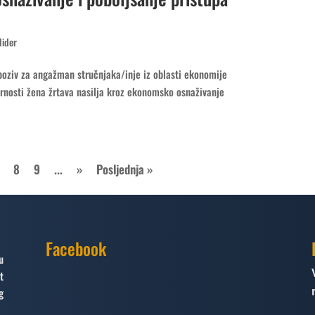
lider
 poziv za angažman stručnjaka/inje iz oblasti ekonomije
rnosti žena žrtava nasilja kroz ekonomsko osnaživanje
8
9
...
»
Posljednja »
Facebook
u
t
g