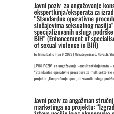
Javni poziv za angažovanje kon
ekspertkinja/eksperata za izra
“Standardne operativne procedu
slučajevima seksualnog nasilja
specijalizovanih usluga podrške
BiH“ (Enhancement of specialise
of sexual violence in BIH)
by
Mima Dahic
|
jun 9, 2023
|
Nekategorisano
,
Novosti
,
Sli
JAVNI POZIV za angažovanje konsultantkinja/nata – 
“Standardne operativne procedure za multisektorski 
projekta „Unapređenje specijalizovanih usluga podršk
Javni poziv za angažman stručnj
marketinga na projektu: “Izgra
žrtava nasilja kroz ekonomsko o