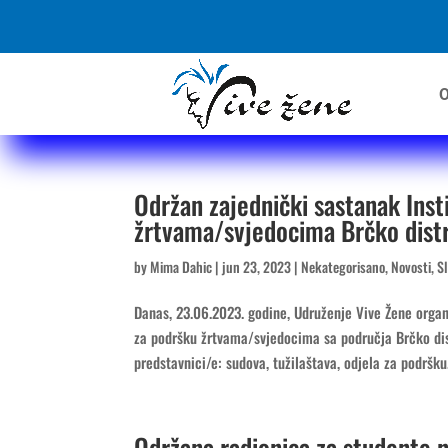
O
Održan zajednički sastanak Inst
žrtvama/svjedocima Brčko distr
by
Mima Dahic
|
jun 23, 2023
|
Nekategorisano
,
Novosti
,
S
Danas, 23.06.2023. godine, Udruženje Vive Žene organ
za podršku žrtvama/svjedocima sa područja Brčko dist
predstavnici/e: sudova, tužilaštava, odjela za podršku.
Održana radionica za studente 