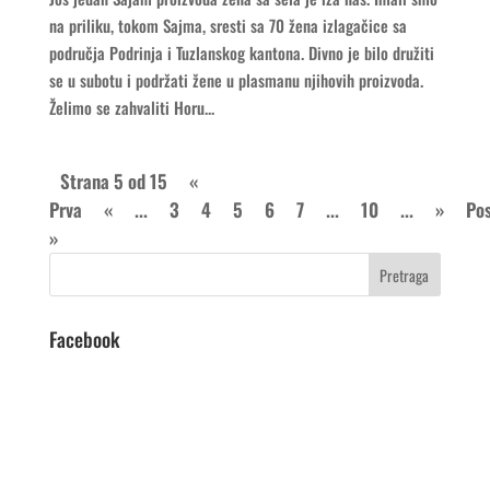
na priliku, tokom Sajma, sresti sa 70 žena izlagačice sa
područja Podrinja i Tuzlanskog kantona. Divno je bilo družiti
se u subotu i podržati žene u plasmanu njihovih proizvoda.
Želimo se zahvaliti Horu...
Strana 5 od 15
«
Prva
«
...
3
4
5
6
7
...
10
...
»
Pos
»
Facebook