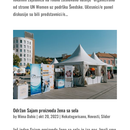
od strane UN Women uz podršku Švedske. Učesnici/e panel
diskusije su bili predstavnici/e...
Održan Sajam proizvoda žena sa sela
by
Mima Dahic
|
okt 20, 2023
|
Nekategorisano
,
Novosti
,
Slider
Još jedan Sajam proizvoda žena sa sela je iza nas. Imali smo