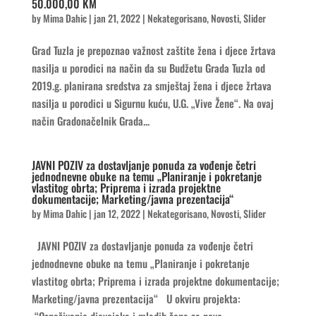
50.000,00 KM
by
Mima Dahic
|
jan 21, 2022
|
Nekategorisano
,
Novosti
,
Slider
Grad Tuzla je prepoznao važnost zaštite žena i djece žrtava
nasilja u porodici na način da su Budžetu Grada Tuzla od
2019.g. planirana sredstva za smještaj žena i djece žrtava
nasilja u porodici u Sigurnu kuću, U.G. „Vive Žene“. Na ovaj
način Gradonačelnik Grada...
JAVNI POZIV za dostavljanje ponuda za vođenje četri
jednodnevne obuke na temu „Planiranje i pokretanje
vlastitog obrta; Priprema i izrada projektne
dokumentacije; Marketing/javna prezentacija“
by
Mima Dahic
|
jan 12, 2022
|
Nekategorisano
,
Novosti
,
Slider
JAVNI POZIV za dostavljanje ponuda za vođenje četri
jednodnevne obuke na temu „Planiranje i pokretanje
vlastitog obrta; Priprema i izrada projektne dokumentacije;
Marketing/javna prezentacija“ U okviru projekta: