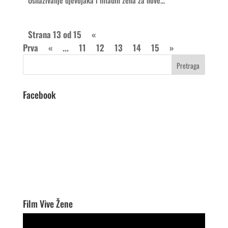
“Osnaživanje djevojaka i mladih žena za nove...
Strana 13 od 15
«
Prva
«
...
11
12
13
14
15
»
Facebook
Film Vive Žene
Video