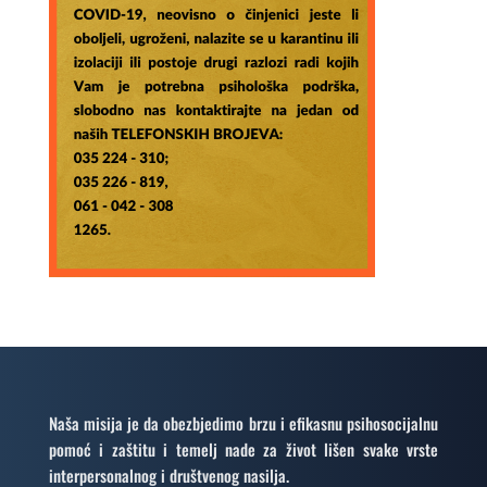
Naša misija je da obezbjedimo brzu i efikasnu psihosocijalnu
pomoć i zaštitu i temelj nade za život lišen svake vrste
interpersonalnog i društvenog nasilja.