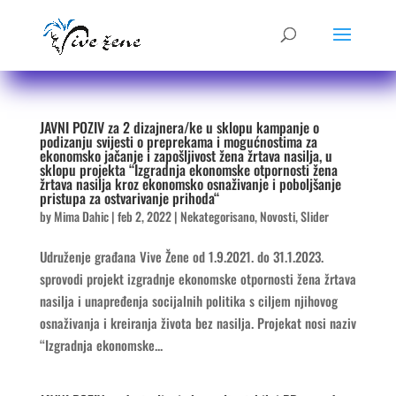
JAVNI POZIV za 2 dizajnera/ke u sklopu kampanje o
podizanju svijesti o preprekama i mogućnostima za
ekonomsko jačanje i zapošljivost žena žrtava nasilja, u
sklopu projekta “Izgradnja ekonomske otpornosti žena
žrtava nasilja kroz ekonomsko osnaživanje i poboljšanje
pristupa za ostvarivanje prihoda“
by
Mima Dahic
|
feb 2, 2022
|
Nekategorisano
,
Novosti
,
Slider
Udruženje građana Vive Žene od 1.9.2021. do 31.1.2023.
sprovodi projekt izgradnje ekonomske otpornosti žena žrtava
nasilja i unapređenja socijalnih politika s ciljem njihovog
osnaživanja i kreiranja života bez nasilja. Projekat nosi naziv
“Izgradnja ekonomske...