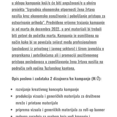
u sklopu kampanje koji/e će biti angažovani/e u okviru
projekta “Izgradnja ekonomske otpornosti žena žrtava
nasilja kroz ekonomsko osnaživanje i poboljšanje pristupa za
ostvarivanje prihoda“. Predviđeno vrijeme trajanja kampanje
je od marta do decembra 2022., a prvi materijali bi trebali
biti gotovi do početka marta. Kampanja je osmišljena na
način kako bi se povećala svijest među profesionalnom
(poslodavci iz privatnog i javnog sektora) i širom javnošću o
preprekama i poteškoćama ali i promociji pozitivnovnog
pristupa poslodavaca u zapošljavanju žena žrtava nasilja na
području svih općina Tuzlanskog kantona.
Opis poslova i zadataka 2 dizajnera/ke kampanje (M/Ž):
razvijanje kreativnog koncepta kampanje
produkcija vizuala i generičkih materijala za društvene
mreže i printane materijale
priprema vizuala i generičkih materijala za roll-up banner
redovna suradnja sa osobom koja vodi kmpanju i