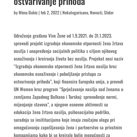
ostvarivanje prihoda“
by
Mima Dahic
|
feb 2, 2022
|
Nekategorisano
,
Novosti
,
Slider
Udruženje građana Vive Žene od 1.9.2021. do 31.1.2023.
sprovodi projekt izgradnje ekonomske otpornosti žena žrtava
nasilja i unapređenja socijalnih politika s ciljem njihovog
osnaživanja i kreiranja života bez nasilja. Projekat nosi naziv
“Izgradnja ekonomske otpornosti žena žrtava nasilja kroz
ekonomsko osnaživanje i poboljšanje pristupa za
ostvarivanje prihoda”, koji finansira Europska unija, a provodi
UN Women kroz program “Sprječavanje nasilja nad ženama u
zemljama Zapadnog Balkana i Turskoj: sprovođenje normi,
mijenjanje stavova”, a njegove osnovne aktivnosti su
edukacija žena žrtava nasilja, psihosocijalna podrška,
suradnja sa insititucijama koje imaju značajnu ulogu pri
omogućavanju zapošljavanja žena i partnerstvo sa privatnim
kompanijama kako bi se kreirale bolje mogućnosti za