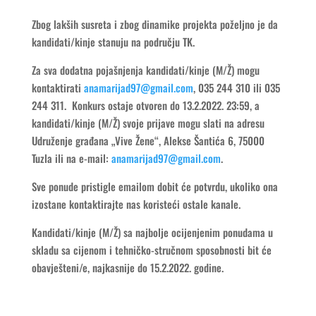
Zbog lakših susreta i zbog dinamike projekta poželjno je da
kandidati/kinje stanuju na području TK.
Za sva dodatna pojašnjenja kandidati/kinje (M/Ž) mogu
kontaktirati
anamarijad97@gmail.com
, 035 244 310 ili 035
244 311. Konkurs ostaje otvoren do 13.2.2022. 23:59, a
kandidati/kinje (M/Ž) svoje prijave mogu slati na adresu
Udruženje građana „Vive Žene“, Alekse Šantića 6, 75000
Tuzla ili na e-mail:
anamarijad97@gmail.com
.
Sve ponude pristigle emailom dobit će potvrdu, ukoliko ona
izostane kontaktirajte nas koristeći ostale kanale.
Kandidati/kinje (M/Ž) sa najbolje ocijenjenim ponudama u
skladu sa cijenom i tehničko-stručnom sposobnosti bit će
obavješteni/e, najkasnije do 15.2.2022. godine.