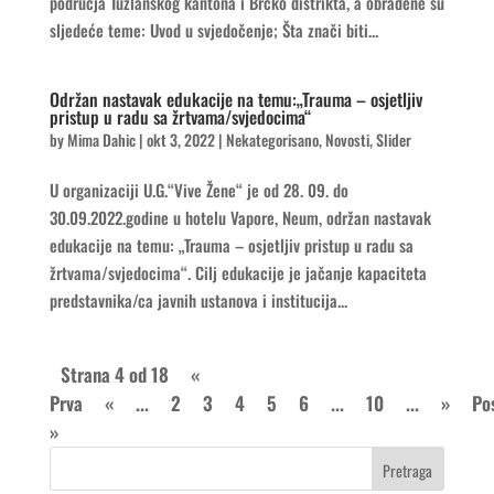
područja Tuzlanskog kantona i Brčko distrikta, a obrađene su
sljedeće teme: Uvod u svjedočenje; Šta znači biti...
Održan nastavak edukacije na temu:„Trauma – osjetljiv
pristup u radu sa žrtvama/svjedocima“
by
Mima Dahic
|
okt 3, 2022
|
Nekategorisano
,
Novosti
,
Slider
U organizaciji U.G.“Vive Žene“ je od 28. 09. do
30.09.2022.godine u hotelu Vapore, Neum, održan nastavak
edukacije na temu: „Trauma – osjetljiv pristup u radu sa
žrtvama/svjedocima“. Cilj edukacije je jačanje kapaciteta
predstavnika/ca javnih ustanova i institucija...
Strana 4 od 18
«
Prva
«
...
2
3
4
5
6
...
10
...
»
Po
»