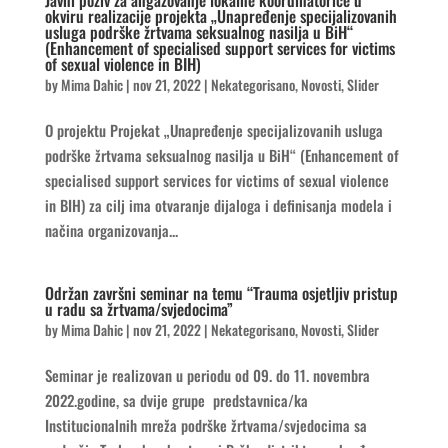
Javni poziv za angažovanje lokalne koordinatorice u
okviru realizacije projekta „Unapređenje specijalizovanih
usluga podrške žrtvama seksualnog nasilja u BiH“
(Enhancement of specialised support services for victims
of sexual violence in BIH)
by
Mima Dahic
|
nov 21, 2022
|
Nekategorisano
,
Novosti
,
Slider
O projektu Projekat „Unapređenje specijalizovanih usluga
podrške žrtvama seksualnog nasilja u BiH“ (Enhancement of
specialised support services for victims of sexual violence
in BIH) za cilj ima otvaranje dijaloga i definisanja modela i
načina organizovanja...
Održan završni seminar na temu “Trauma osjetljiv pristup
u radu sa žrtvama/svjedocima”
by
Mima Dahic
|
nov 21, 2022
|
Nekategorisano
,
Novosti
,
Slider
Seminar je realizovan u periodu od 09. do 11. novembra
2022.godine, sa dvije grupe predstavnica/ka
Institucionalnih mreža podrške žrtvama/svjedocima sa