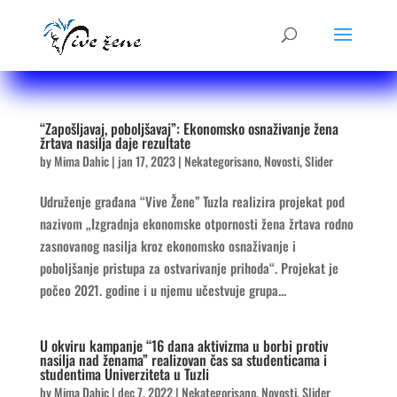
“Zapošljavaj, poboljšavaj”: Ekonomsko osnaživanje žena
žrtava nasilja daje rezultate
by
Mima Dahic
|
jan 17, 2023
|
Nekategorisano
,
Novosti
,
Slider
Udruženje građana “Vive Žene” Tuzla realizira projekat pod
nazivom „Izgradnja ekonomske otpornosti žena žrtava rodno
zasnovanog nasilja kroz ekonomsko osnaživanje i
poboljšanje pristupa za ostvarivanje prihoda“. Projekat je
počeo 2021. godine i u njemu učestvuje grupa...
U okviru kampanje “16 dana aktivizma u borbi protiv
nasilja nad ženama” realizovan čas sa studenticama i
studentima Univerziteta u Tuzli
by
Mima Dahic
|
dec 7, 2022
|
Nekategorisano
,
Novosti
,
Slider