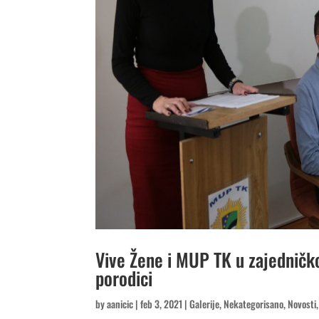
Vive Žene i MUP TK u zajedničkoj
porodici
by
aanicic
|
feb 3, 2021
|
Galerije
,
Nekategorisano
,
Novosti