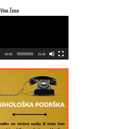
 Vive Žene
o
r
00:00
16:46