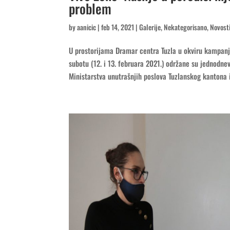
problem
by
aanicic
|
feb 14, 2021
|
Galerije
,
Nekategorisano
,
Novost
U prostorijama Dramar centra Tuzla u okviru kampanje
subotu (12. i 13. februara 2021.) održane su jednodne
Ministarstva unutrašnjih poslova Tuzlanskog kantona i.