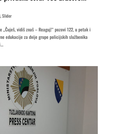
i
,
Slider
 „Čuješ, vidiš znaš – Reaguj!“ pozovi 122, u petak i
vne edukacije za dvije grupe policijskih službenika
..