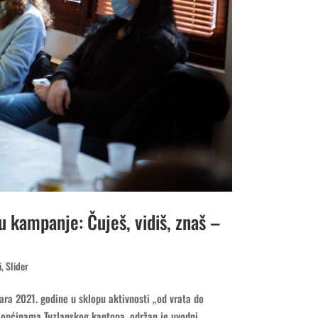
 kampanje: Čuješ, vidiš, znaš –
i
,
Slider
uara 2021. godine u sklopu aktivnosti „od vrata do
m općinama Tuzlanskog kantona, održan je uvodni