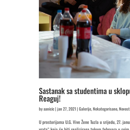
Sastanak sa studentima u sklopu
Reaguj!
by
aanicic
|
jan 27, 2021
|
Galerije
,
Nekategorisano
,
Novost
U prostorijama U.G. Vive Žene Tuzla u srijedu, 27. jan
vrata“ koja će biti realizirana tokom februara u svi