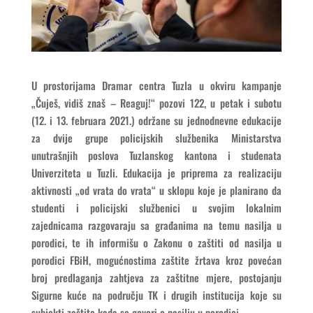
U prostorijama Dramar centra Tuzla u okviru kampanje
„Čuješ, vidiš znaš – Reaguj!“ pozovi 122, u petak i subotu
(12. i 13. februara 2021.) održane su jednodnevne edukacije
za dvije grupe policijskih službenika Ministarstva
unutrašnjih poslova Tuzlanskog kantona i studenata
Univerziteta u Tuzli. Edukacija je priprema za realizaciju
aktivnosti „od vrata do vrata“ u sklopu koje je planirano da
studenti i policijski službenici u svojim lokalnim
zajednicama razgovaraju sa građanima na temu nasilja u
porodici, te ih informišu o Zakonu o zaštiti od nasilja u
porodici FBiH, mogućnostima zaštite žrtava kroz povećan
broj predlaganja zahtjeva za zaštitne mjere, postojanju
Sigurne kuće na području TK i drugih institucija koje su
subjekti zaštite kada se govori o nasilju u porodici.