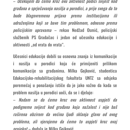
–
Očekujem da ćemo kroz ovu aktivnost podići svijest kod
građana o sprječavanju nasilja u porodici, a prije svega da to
bude blagovremena prijava prema institucijama ili
udruženjima koji se bave tim problemom, odnosno prema
policijskim upravama
– rekao Nedžad Osmić, policijski
službenik PS Gradačac i jedan od učesnika edukacije i
aktivnosti „od vrata do vrata“.
Učesnici edukacije dobili su osnovna znanja iz komunikacije
i nasilja u porodici koja će primijeniti prilikom
komunikacije sa građanima. Milka Gojković, studentica
Edukacijsko-rehabilitacijskog fakulteta UNTZ sa odsjeka
poremećaj u ponašanju ističe da je jako važno da kada se
problem nasilja u porodici uoči, da se i djeluje:
–
Nadam se da ćemo kroz ovu aktivnost uspjeti da
podignemo svijest kod građana koja nažalost i nije baš
raširena obzirom da većina ljudi sklanja glavu od ovog
problema, ali vjerujemo da ćemo to uspjeti kroz ovaj
projekat
– dodala je Milka Gojković.