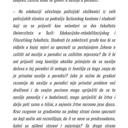
–
Na edukaciji učestvuju policijski službenici iz svih
policijskih stanica sa područja Tuzlanskog kantona i studenti
koji su se prijavili kao volonteri sa dva fakulteta
Univerziteta u Tuzli: Edukacijsko-rehabilitacijskog i
Filozofskog fakulteta. Studenti će anketirati građe kao bi se
vidjelo u kojoj mjeri su upoznati sa postojanjem Zakona o
zaštiti od nasilja u porodici sa zaštitim mjerama? Da li bi
oni prijavili svog komšiju ukoliko primijete da se nasilje
dešava u toj porodici ili nekoga iz familije za koga znaju da
je prisutno nasilje u porodici? Jako je važno da građani
razumiju da nasilje u porodici nije privatni problem već
društveni i da svojim pozivom mogu spriječiti da se to
nasilje ponavlja i u budućnosti, mogu spriječiti da žrtva i
dalje pati sama u tišini, a najveće žrtve naravno jesu djeca.
Kroz razgovor sa građanima na jednoj strani ćemo spoznati
na koji način oni razmišljaju, da li se nose sa predrasudama,
kakvi su njihovi stavovi i uvjerenja? Sa druge strane