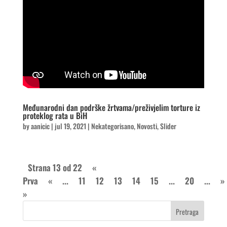
Međunarodni dan podrške žrtvama/preživjelim torture iz
proteklog rata u BiH
by
aanicic
|
jul 19, 2021
|
Nekategorisano
,
Novosti
,
Slider
Strana 13 od 22
«
Prva
«
...
11
12
13
14
15
...
20
...
»
»