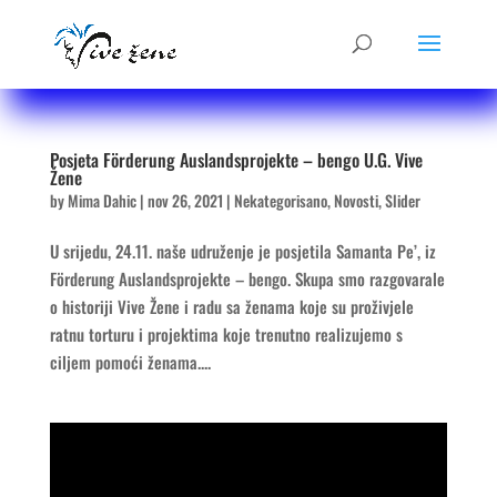
Posjeta Förderung Auslandsprojekte – bengo U.G. Vive
Žene
by
Mima Dahic
|
nov 26, 2021
|
Nekategorisano
,
Novosti
,
Slider
U srijedu, 24.11. naše udruženje je posjetila Samanta Pe’, iz
Förderung Auslandsprojekte – bengo. Skupa smo razgovarale
o historiji Vive Žene i radu sa ženama koje su proživjele
ratnu torturu i projektima koje trenutno realizujemo s
ciljem pomoći ženama....