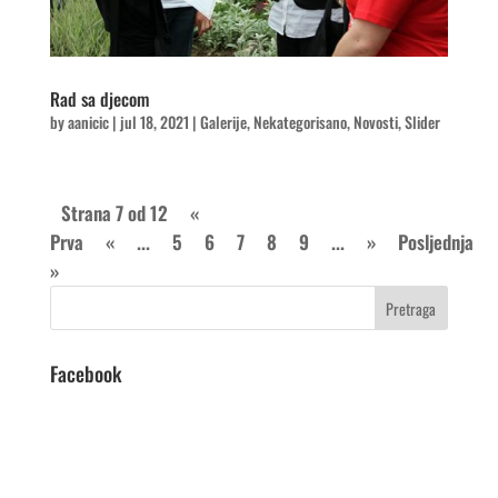
Rad sa djecom
by
aanicic
|
jul 18, 2021
|
Galerije
,
Nekategorisano
,
Novosti
,
Slider
Strana 7 od 12
«
Prva
«
...
5
6
7
8
9
...
»
Posljednja
»
Facebook