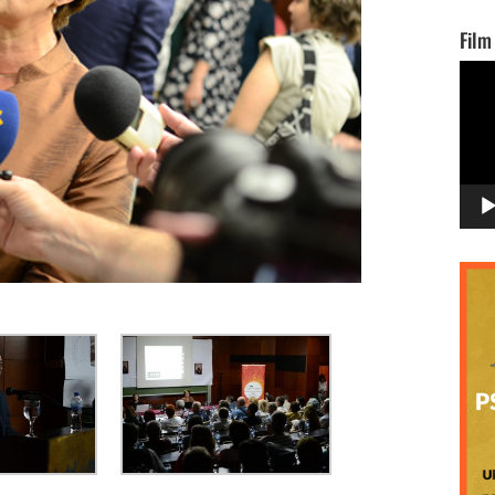
Film
Vide
Playe