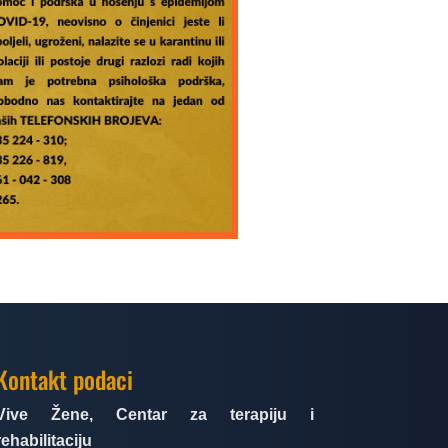
Kontakt podaci
Vive Žene, Centar za terapiju i
rehabilitaciju