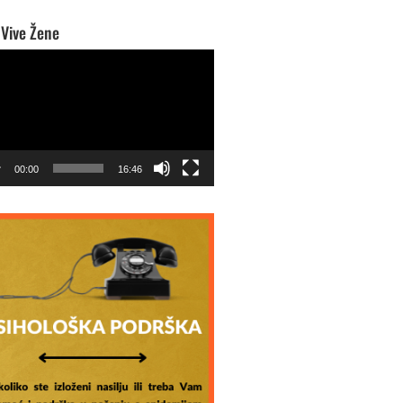
 Vive Žene
o
r
00:00
16:46