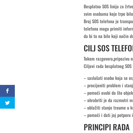
Besplatna SOS linija za žrtv
svim osobama koje trpe bilo 
Broj SOS telefona je transp
telefona mogu primiti infor
da bi to na bilo koji način d
CILJ SOS TELEF
Tokom razgovora,pripozivu n
Ciljevi rada besplatnog SOS 
– saslušati osobu koja se osj
– procijeniti problem i stan
– pomoći osobi da što objekt
– ohrabriti je da razmotri m
– ublažiti stanje traume u k
– pomoći i dati joj potporu
PRINCIPI RADA