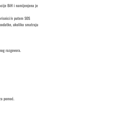
acije BiH i namijenjena je
orisnici/e putem SOS
podatke, ukoliko smatraju
nog razgovora.
 za pomoć.