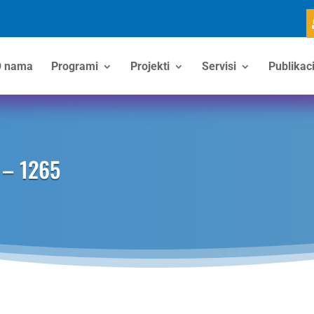
 nama
Programi
Projekti
Servisi
Publikaci
 – 1265