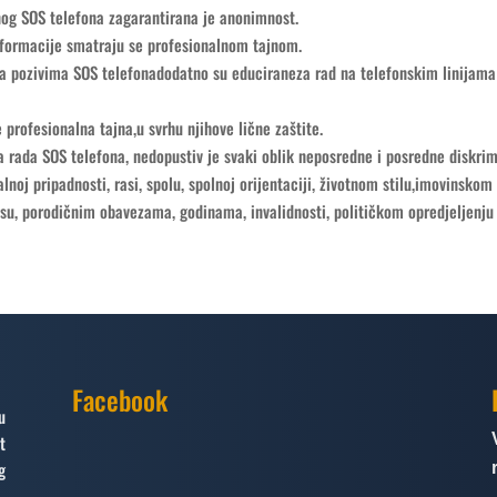
og SOS telefona zagarantirana je anonimnost.
informacije smatraju se profesionalnom tajnom.
na pozivima SOS telefonadodatno su educiraneza rad na telefonskim linijam
 profesionalna tajna,u svrhu njihove lične zaštite.
a rada SOS telefona, nedopustiv je svaki oblik neposredne i posredne diskrim
nalnoj pripadnosti, rasi, spolu, spolnoj orijentaciji, životnom stilu,imovinskom 
u, porodičnim obavezama, godinama, invalidnosti, političkom opredjeljenju 
Facebook
u
t
g