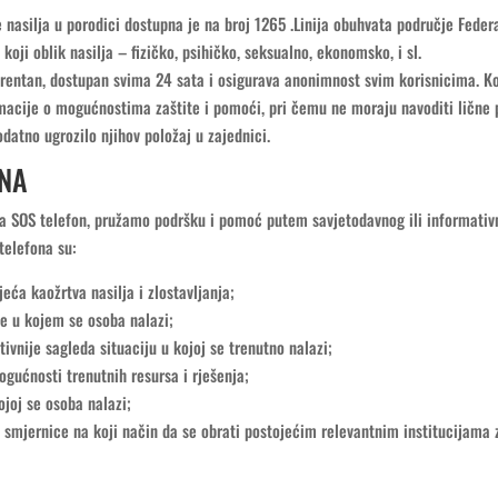
e nasilja u porodici dostupna je na broj 1265 .Linija obuhvata područje Feder
koji oblik nasilja – fizičko, psihičko, seksualno, ekonomsko, i sl.
arentan, dostupan svima 24 sata i osigurava anonimnost svim korisnicima. K
macije o mogućnostima zaštite i pomoći, pri čemu ne moraju navoditi lične 
odatno ugrozilo njihov položaj u zajednici.
ONA
a SOS telefon, pružamo podršku i pomoć putem savjetodavnog ili informativ
telefona su:
eća kaožrtva nasilja i zlostavljanja;
je u kojem se osoba nalazi;
ivnije sagleda situaciju u kojoj se trenutno nalazi;
ogućnosti trenutnih resursa i rješenja;
ojoj se osoba nalazi;
 i smjernice na koji način da se obrati postojećim relevantnim institucijama