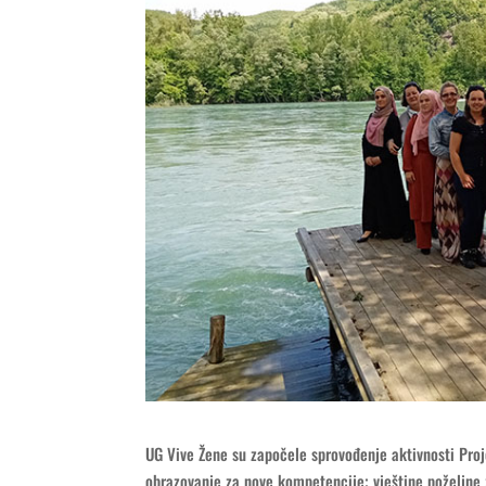
UG Vive Žene su započele sprovođenje aktivnosti Proj
obrazovanje za nove kompetencije; vještine poželjne 