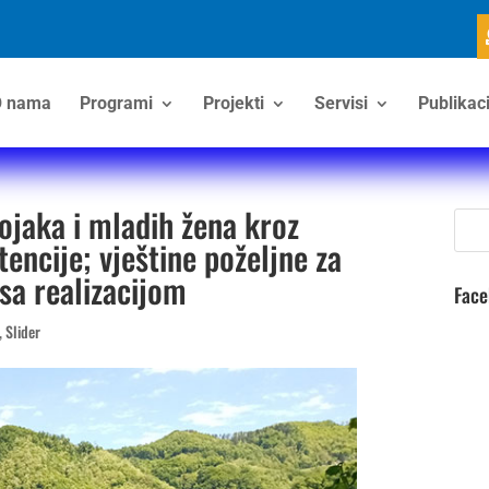
 nama
Programi
Projekti
Servisi
Publikaci
ojaka i mladih žena kroz
ncije; vještine poželjne za
sa realizacijom
Fac
,
Slider