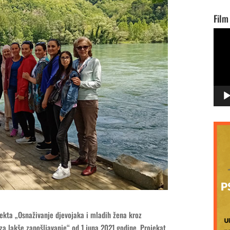
Film
Vide
Playe
ekta „Osnaživanje djevojaka i mladih žena kroz
za lakše zapošljavanje“ od 1.juna 2021.godine. Projekat