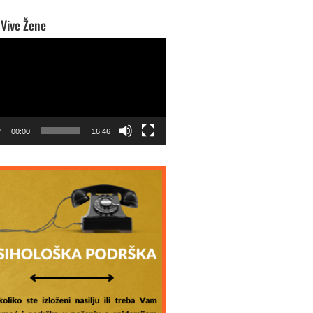
 Vive Žene
o
r
00:00
16:46