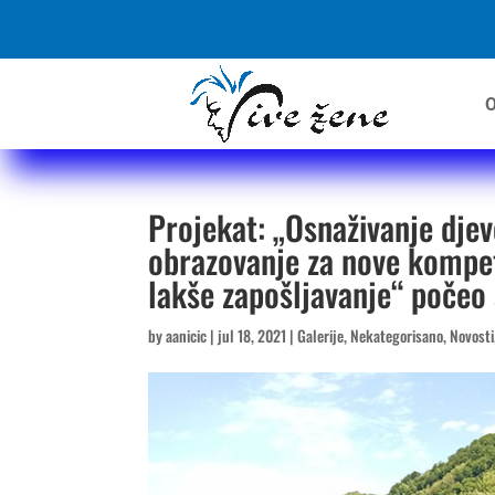
O
Projekat: „Osnaživanje djev
obrazovanje za nove kompete
lakše zapošljavanje“ počeo 
by
aanicic
|
jul 18, 2021
|
Galerije
,
Nekategorisano
,
Novosti