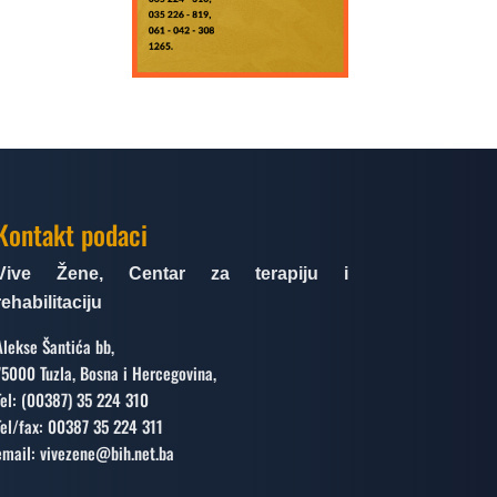
Kontakt podaci
Vive Žene, Centar za terapiju i
rehabilitaciju
Alekse Šantića bb,
75000 Tuzla, Bosna i Hercegovina,
Tel: (00387) 35 224 310
Tel/fax: 00387 35 224 311
email: vivezene@bih.net.ba