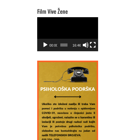
Film Vive Žene
Video
Player
00:00
16:46