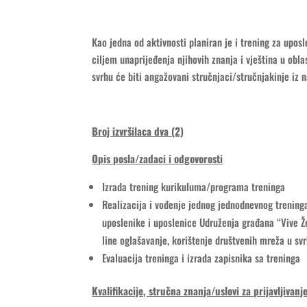
Kao jedna od aktivnosti planiran je i trening za upos
ciljem unaprijeđenja njihovih znanja i vještina u obla
svrhu će biti angažovani stručnjaci/stručnjakinje iz n
Broj izvršilaca dva (2)
Opis posla/zadaci i odgovorosti
Izrada trening kurikuluma/programa treninga
Realizacija i vođenje jednog jednodnevnog treninga
uposlenike i uposlenice Udruženja građana “Vive Ž
line oglašavanje, korištenje društvenih mreža u sv
Evaluacija treninga i izrada zapisnika sa treninga
Kvalifikacije, stručna znanja/uslovi za prijavljivanj