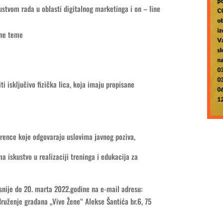
stvom rada u oblasti digitalnog marketinga i on – line
ene teme
ti isključivo fizička lica, koja imaju propisane
erence koje odgovaraju uslovima javnog poziva,
a iskustvo u realizaciji treninga i edukacija za
asnije do 20. marta 2022.godine na e-mail adresu:
ruženje građana „Vive Žene“ Alekse Šantića br.6, 75