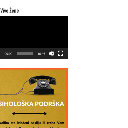
 Vive Žene
o
r
00:00
16:46