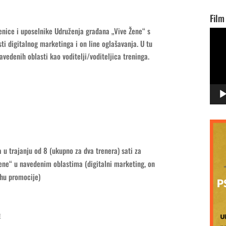
Film
lenice i uposelnike Udruženja građana „Vive Žene“ s
Vide
sti digitalnog marketinga i on line oglašavanja. U tu
Playe
avedenih oblasti kao voditelji/voditeljica treninga.
 u trajanju od 8 (ukupno za dva trenera) sati za
ene“ u navedenim oblastima (digitalni marketing, on
rhu promocije)
e