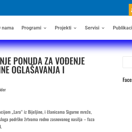
 nama
Programi
Projekti
Servisi
Publikaci
ANJE PONUDA ZA VOĐENJE
INE OGLAŠAVANJA I
Fac
ider
cijom „Lara“ iz Bijeljine, i članicama Sigurne mreže,
usluga podrške žrtvama rodno zasnovanog nasilja – faza
N.