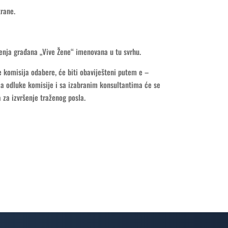
rane.
ženja građana „Vive Žene“ imenovana u tu svrhu.
 komisija odabere, će biti obaviješteni putem e –
ja odluke komisije i sa izabranim konsultantima će se
za izvršenje traženog posla.