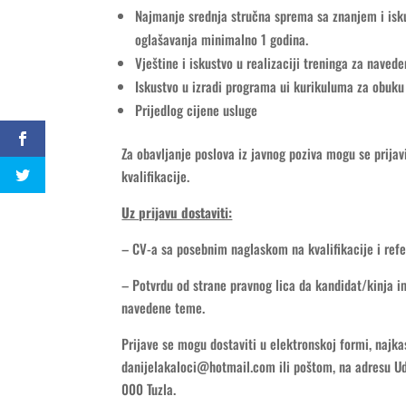
Najmanje srednja stručna sprema sa znanjem i isku
oglašavanja minimalno 1 godina.
Vještine i iskustvo u realizaciji treninga za naved
Iskustvo u izradi programa ui kurikuluma za obuku
Prijedlog cijene usluge
Za obavljanje poslova iz javnog poziva mogu se prijavi
kvalifikacije.
Uz prijavu dostaviti:
– CV-a sa posebnim naglaskom na kvalifikacije i ref
– Potvrdu od strane pravnog lica da kandidat/kinja im
navedene teme.
Prijave se mogu dostaviti u elektronskoj formi, najk
danijelakaloci@hotmail.com ili poštom, na adresu Ud
000 Tuzla.