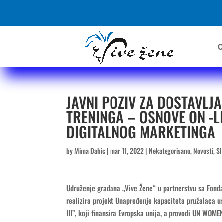
O
JAVNI POZIV ZA DOSTAVLJ
TRENINGA – OSNOVE ON -L
DIGITALNOG MARKETINGA
by
Mima Dahic
|
mar 11, 2022
|
Nekategorisano
,
Novosti
,
Sl
Udruženje građana „Vive Žene“ u partnerstvu sa Fonda
realizira projekt Unapređenje kapaciteta pružalaca 
III”, koji finansira Evropska unija, a provodi UN WOME