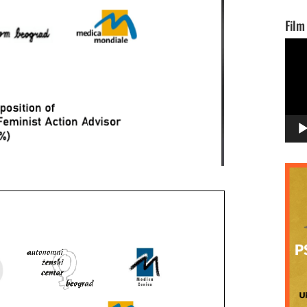
Film
Vide
Playe