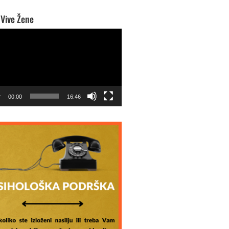
 Vive Žene
o
r
00:00
16:46