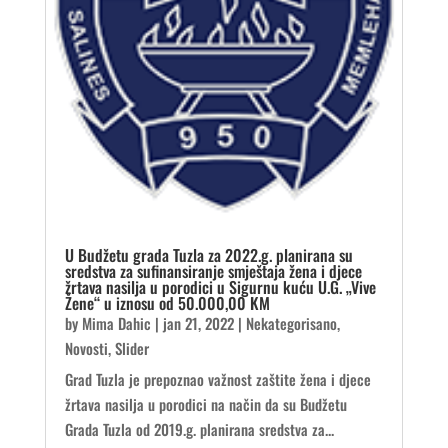
U Budžetu grada Tuzla za 2022.g. planirana su
sredstva za sufinansiranje smještaja žena i djece
žrtava nasilja u porodici u Sigurnu kuću U.G. „Vive
Žene“ u iznosu od 50.000,00 KM
by
Mima Dahic
|
jan 21, 2022
|
Nekategorisano
,
Novosti
,
Slider
Grad Tuzla je prepoznao važnost zaštite žena i djece
žrtava nasilja u porodici na način da su Budžetu
Grada Tuzla od 2019.g. planirana sredstva za...