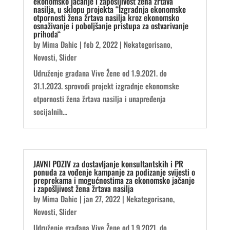
ekonomsko jačanje i zapošljivost žena žrtava
nasilja, u sklopu projekta “Izgradnja ekonomske
otpornosti žena žrtava nasilja kroz ekonomsko
osnaživanje i poboljšanje pristupa za ostvarivanje
prihoda“
by
Mima Dahic
|
feb 2, 2022
|
Nekategorisano
,
Novosti
,
Slider
Udruženje građana Vive Žene od 1.9.2021. do
31.1.2023. sprovodi projekt izgradnje ekonomske
otpornosti žena žrtava nasilja i unapređenja
socijalnih...
JAVNI POZIV za dostavljanje konsultantskih i PR
ponuda za vođenje kampanje za podizanje svijesti o
preprekama i mogućnostima za ekonomsko jačanje
i zapošljivost žena žrtava nasilja
by
Mima Dahic
|
jan 27, 2022
|
Nekategorisano
,
Novosti
,
Slider
Udruženje građana Vive Žene od 1.9.2021. do