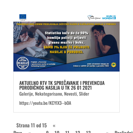
AKTUELNO RTV TK SPREČAVANJE I PREVENCIJA
PORODIČNOG NASILJA U TK 26 01 2021
Galerije
,
Nekategorisano
,
Novosti
,
Slider
https://youtu.be/KCYlX3--bOA
Strana 11 od 15
«
Prva
«
...
9
10
11
12
13
...
»
Posljednj