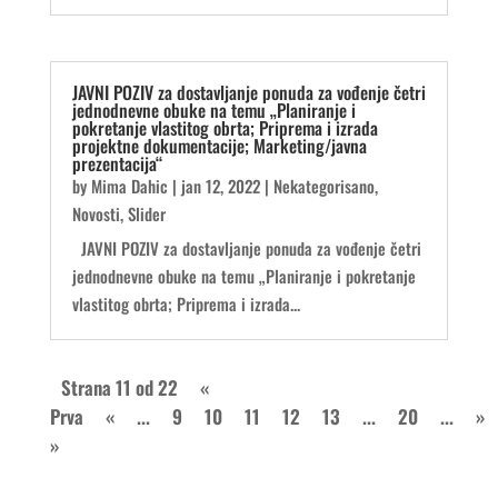
JAVNI POZIV za dostavljanje ponuda za vođenje četri
jednodnevne obuke na temu „Planiranje i
pokretanje vlastitog obrta; Priprema i izrada
projektne dokumentacije; Marketing/javna
prezentacija“
by
Mima Dahic
|
jan 12, 2022
|
Nekategorisano
,
Novosti
,
Slider
JAVNI POZIV za dostavljanje ponuda za vođenje četri
jednodnevne obuke na temu „Planiranje i pokretanje
vlastitog obrta; Priprema i izrada...
Strana 11 od 22
«
Prva
«
...
9
10
11
12
13
...
20
...
»
»